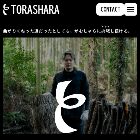
MENU
CONTACT
トライ
曲がりくねった道だったとしても、がむしゃらに
挑戦
し続ける。