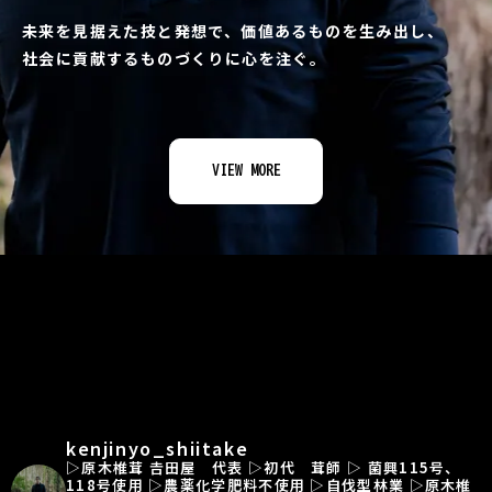
未来を見据えた技と発想で、価値あるものを生み出し、
社会に貢献するものづくりに心を注ぐ。
VIEW MORE
kenjinyo_shiitake
▷原木椎茸 𠮷田屋 代表
▷初代 茸師
▷ 菌興115号、
118号使用
▷農薬化学肥料不使用
▷自伐型林業
▷原木椎